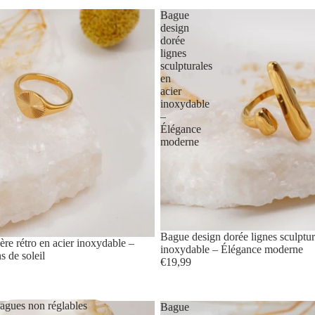
Bague
design
dorée
lignes
sculpturales
en
acier
inoxydable
–
Élégance
moderne
Bague design dorée lignes sculptur
re rétro en acier inoxydable –
inoxydable – Élégance moderne
 de soleil
€19,99
agues non réglables
Bague