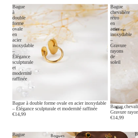
Bague
Bague
à
chevalière
double
rétro
forme
en
ovale
acier
Earrings
en
inoxydable
acier
–
inoxydable
Gravure
–
rayons
Élégance
de
sculpturale
soleil
et
modernité
raffinée
Bague à double forme ovale en acier inoxydable
Bague chevaliè
– Élégance sculpturale et modernité raffinée
Rings
Gravure rayons
€14,99
€14,99
Rings
B
Bague
Bague
Bagues