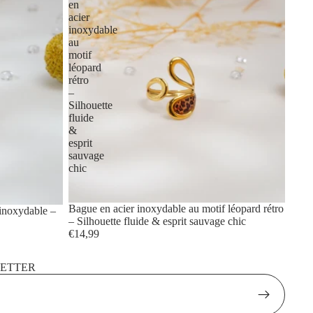
en
acier
inoxydable
au
motif
léopard
rétro
–
Silhouette
fluide
&
esprit
sauvage
chic
Bague en acier inoxydable au motif léopard rétro
 inoxydable –
– Silhouette fluide & esprit sauvage chic
€14,99
LETTER