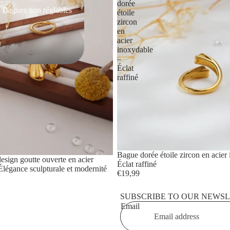
dorée
Bagues non réglables
étoile
zircon
en
acier
inoxydable
–
Éclat
raffiné
Bague dorée étoile zircon en acier
esign goutte ouverte en acier
Privacy policy
Éclat raffiné
Élégance sculpturale et modernité
€19,99
Contact information
Refund policy
SUBSCRIBE TO OUR NEWS
Shipping policy
Email
Terms of service