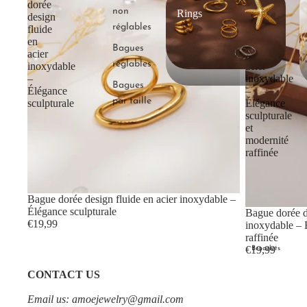
dorée
dorée
non
Rings
design
design
réglables
fluide
goutte
en
ouverte
Bagues
acier
en
réglables
inoxydable
acier
–
inoxydable
Bagues
Élégance
–
par taille
sculpturale
Élégance
sculpturale
et
modernité
raffinée
Bague dorée design fluide en acier inoxydable –
Élégance sculpturale
Bague dorée d
€19,99
inoxydable – 
raffinée
€19,99
Bracelets
CONTACT US
Email us: amoejewelry@gmail.com